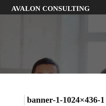
Skip
AVALON CONSULTING
to
content
banner-1-1024×436-1