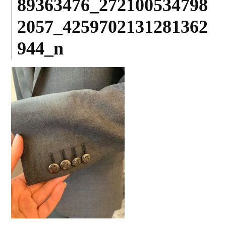
89363476_272100534798
2057_4259702131281362
944_n