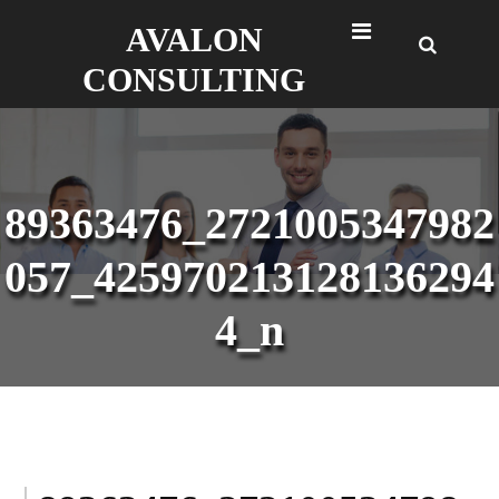
Skip
AVALON
to
content
CONSULTING
89363476_2721005347982
057_425970213128136294
4_n