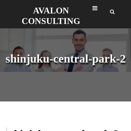
Skip
AVALON
to
content
CONSULTING
shinjuku-central-park-2