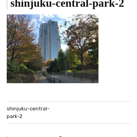
shinjuku-central-park-2
投
shinjuku-central-
稿
park-2
ナ