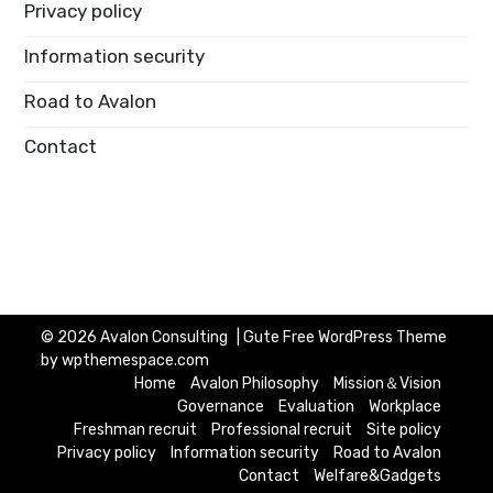
Privacy policy
Information security
Road to Avalon
Contact
© 2026
Avalon Consulting
|
Gute Free WordPress Theme
by wpthemespace.com
Home
Avalon Philosophy
Mission＆Vision
Governance
Evaluation
Workplace
Freshman recruit
Professional recruit
Site policy
Privacy policy
Information security
Road to Avalon
Contact
Welfare&Gadgets