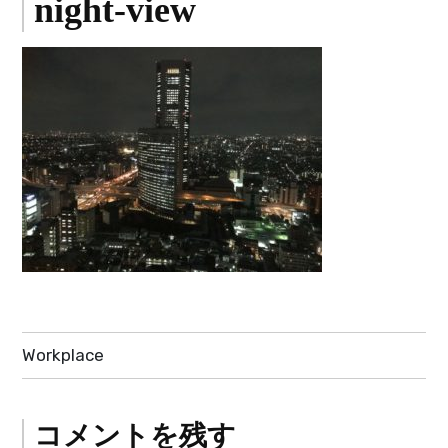
night-view
投
Workplace
稿
ナ
コメントを残す