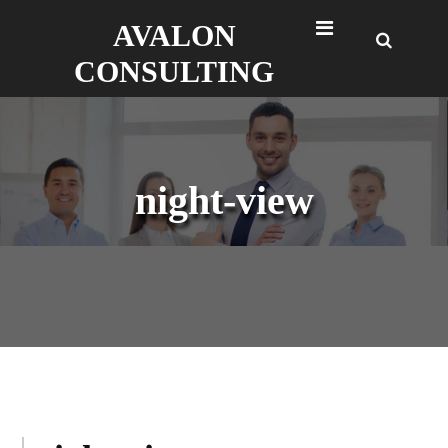
Skip
AVALON
to
content
CONSULTING
night-view